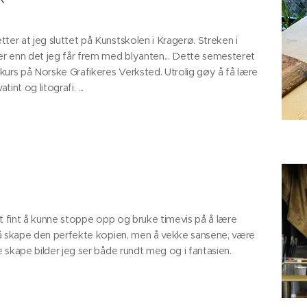
ter at jeg sluttet på Kunstskolen i Kragerø. Streken i
r enn det jeg får frem med blyanten... Dette semesteret
gekurs på Norske Grafikeres Verksted. Utrolig gøy å få lære
nt og litografi. ...
det fint å kunne stoppe opp og bruke timevis på å lære
ke å skape den perfekte kopien, men å vekke sansene, være
e skape bilder jeg ser både rundt meg og i fantasien.