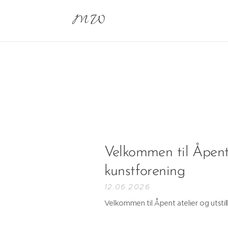
M W
Velkommen til Åpent a
kunstforening
12.06.2026
Velkommen til Åpent atelier og utstill