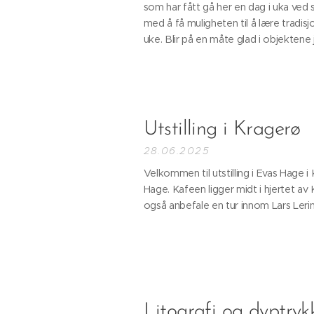
som har fått gå her en dag i uka ved 
med å få muligheten til å lære tradis
uke. Blir på en måte glad i objektene j
Utstilling i Kragerø
28.06.2025
Velkommen til utstilling i Evas Hage i 
Hage. Kafeen ligger midt i hjertet av K
også anbefale en tur innom Lars Lerins
Litografi og dyptryk