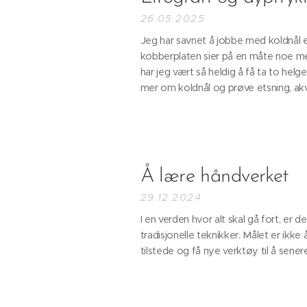
26.05.2025
Jeg har savnet å jobbe med koldnål et
kobberplaten sier på en måte noe me
har jeg vært så heldig å få ta to hel
mer om koldnål og prøve etsning, akvati
Å lære håndverket
29.12.2024
I en verden hvor alt skal gå fort, er 
tradisjonelle teknikker. Målet er ik
tilstede og få nye verktøy til å sener