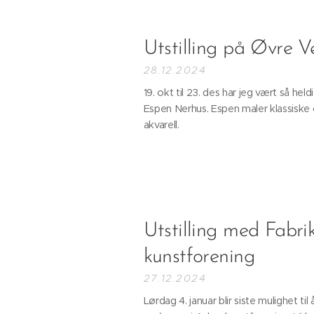
Utstilling på Øvre Ve
28.12.2024
19. okt til 23. des har jeg vært så he
Espen Nerhus. Espen maler klassiske ol
akvarell.
Utstilling med Fabri
kunstforening
27.12.2024
Lørdag 4. januar blir siste mulighet til 