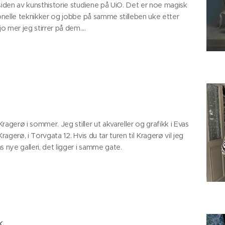
siden av kunsthistorie studiene på UiO. Det er noe magisk
jonelle teknikker og jobbe på samme stilleben uke etter
o mer jeg stirrer på dem....
Kragerø i sommer. Jeg stiller ut akvareller og grafikk i Evas
ragerø, i Torvgata 12. Hvis du tar turen til Kragerø vil jeg
 nye galleri, det ligger i samme gate.
k