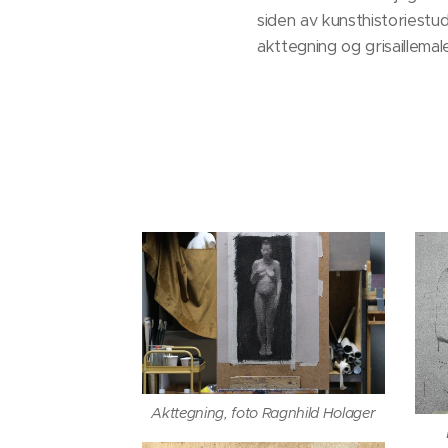
siden av kunsthistoriestu
akttegning og grisaillema
Akttegning, foto Ragnhild Holager