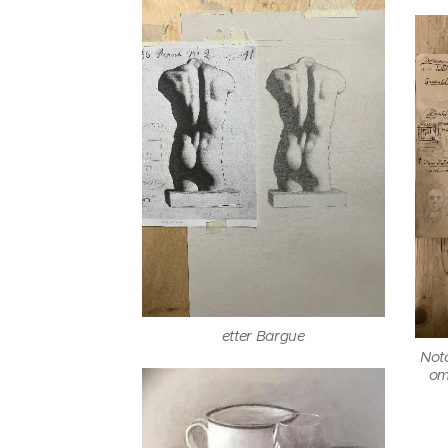
etter Bargue
Nota
om