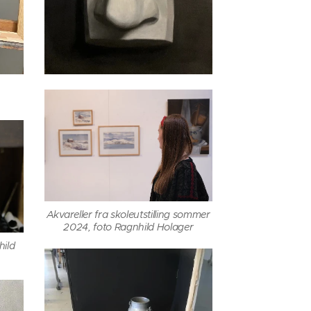
Akvareller fra skoleutstilling sommer
2024, foto Ragnhild Holager
hild