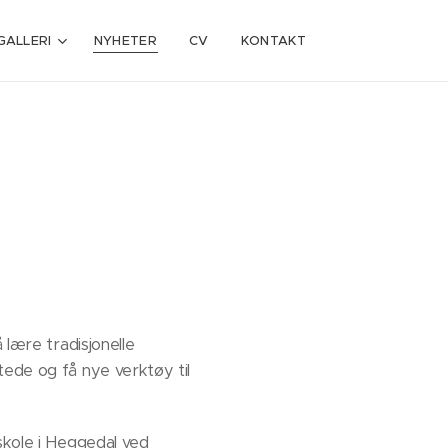
GALLERI
NYHETER
CV
KONTAKT
 lære tradisjonelle
tede og få nye verktøy til
skole i Heggedal ved