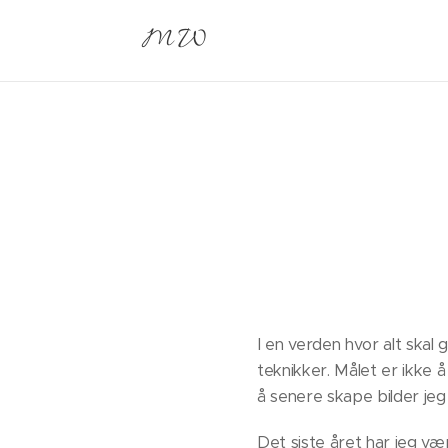
M W
I en verden hvor alt skal 
teknikker. Målet er ikke 
å senere skape bilder jeg
Det siste året har jeg væ