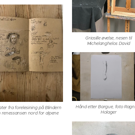
Griasille øvelse, nesen til
Michelanghelos David
Hånd etter Bargue, foto Ragn
ter fra forelesining på Blindern
Holager
 renessansen nord for alpene