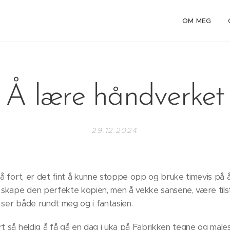
OM MEG
Å lære håndverket
29.12.2024
gå fort, er det fint å kunne stoppe opp og bruke timevis på å
å skape den perfekte kopien, men å vekke sansene, være tils
 ser både rundt meg og i fantasien.
rt så heldig å få gå en dag i uka på Fabrikken tegne og male